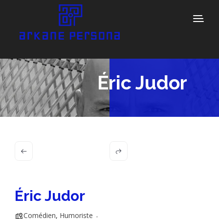
Éric Judor
Éric Judor
Comédien
,
Humoriste