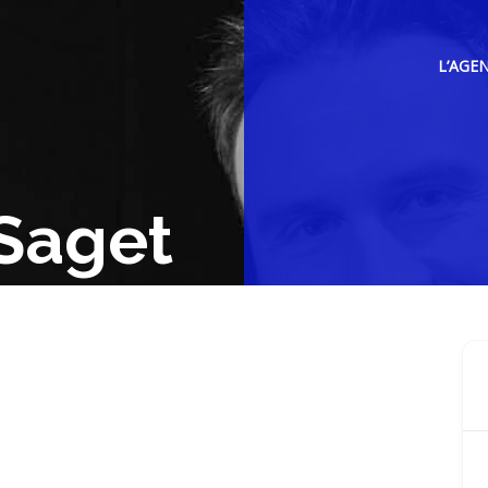
L’AGE
Saget