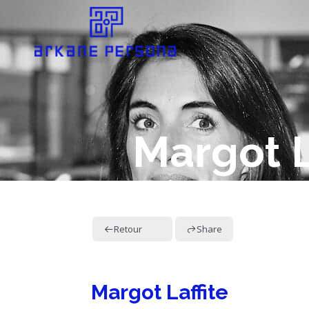
Margot L
Retour
Share
Margot Laffite