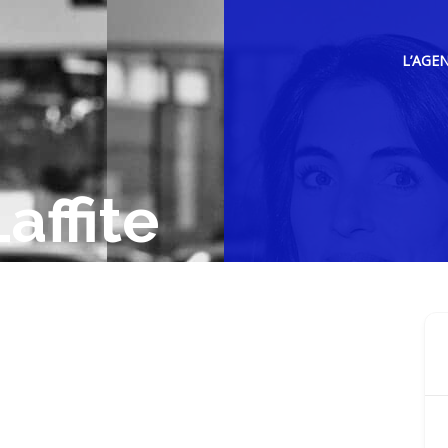
L’AGE
affite