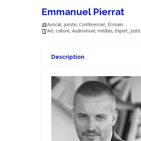
Emmanuel Pierrat
Avocat, juriste
,
Conférencier
,
Écrivain
Art, culture
,
Audiovisuel, médias
,
Expert
,
Justi
Description