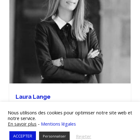
Laura Lange
PHILOSOPHE, CONFÉRENCIÈRE, CHRONIQUEUSE —
Nous utilisons des cookies pour optimiser notre site web et
La Minute Philo sur TLM, prix "innovation" du jeune
notre service.
entrepreneur
En savoir plus
-
Mentions légales
Rejeter
ACCEPTER
Personnaliser