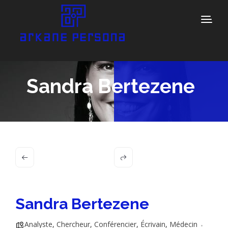
Sandra Bertezene
Sandra Bertezene
Analyste
,
Chercheur
,
Conférencier
,
Écrivain
,
Médecin