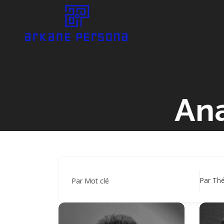
Ana
Par Th
Par Mot clé