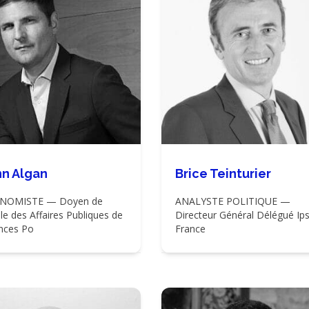
nn Algan
Brice Teinturier
NOMISTE — Doyen de
ANALYSTE POLITIQUE —
ole des Affaires Publiques de
Directeur Général Délégué Ip
nces Po
France