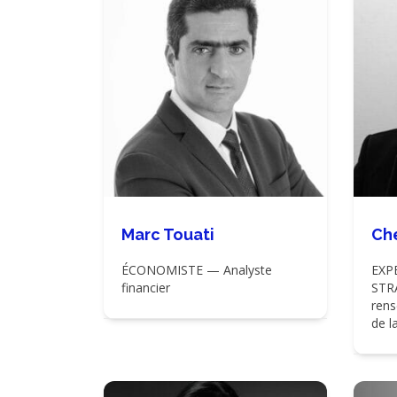
Marc Touati
Ch
ÉCONOMISTE — Analyste
EXP
financier
STR
rens
de l