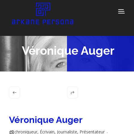
Véronique Auger
Véronique Auger
chroniqueur
,
Écrivain
,
Journaliste
,
Présentateur