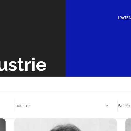
L’AGE
ustrie
Industrie
Par Pr