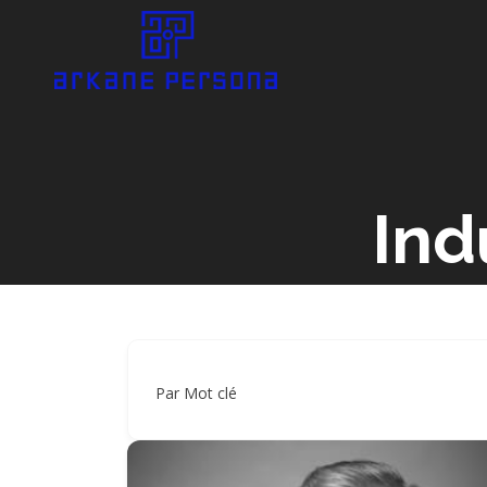
Ind
Par Mot clé