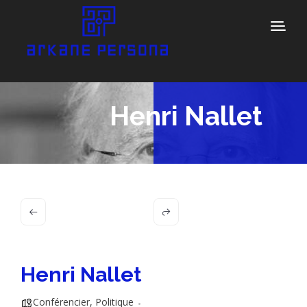
Henri Nallet
Henri Nallet
Conférencier
,
Politique